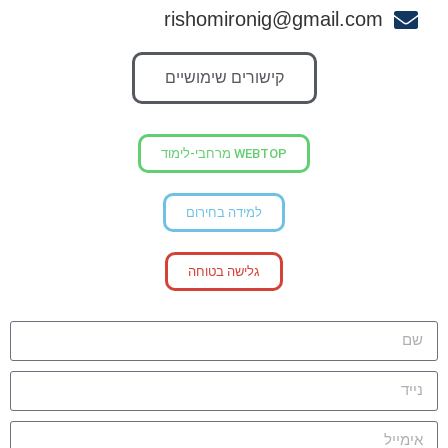
rishomironig@gmail.com
קישורים שימושיים
WEBTOP מרחבי-לימוד
למידה בחירום
גלישה בטוחה