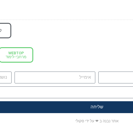
ק
WEBTOP
מרחבי-לימוד
שליחה
אתר נבנה ב ❤ על ידי סקולי