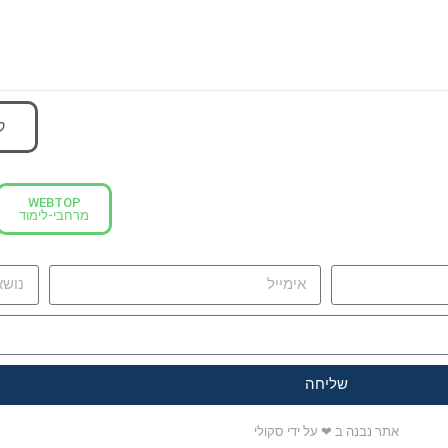
ק
WEBTOP
מרחבי-לימוד
שליחה
אתר נבנה ב ❤ על ידי סקולי